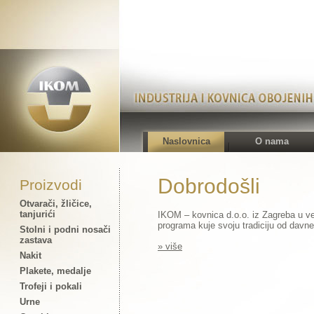
Naslovnica
O nama
Dobrodošli
Proizvodi
Otvarači, žličice,
tanjurići
IKOM – kovnica d.o.o. iz Zagreba u v
programa kuje svoju tradiciju od davne
Stolni i podni nosači
zastava
» više
Nakit
Plakete, medalje
Trofeji i pokali
Urne